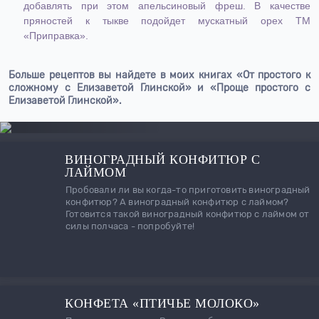
добавлять при этом апельсиновый фреш. В качестве
пряностей к тыкве подойдет мускатный орех ТМ
«Приправка».
Больше рецептов вы найдете в моих книгах
«От простого к
сложному с Елизаветой Глинской»
и
«Проще простого с
Елизаветой Глинской»
.
ВИНОГРАДНЫЙ КОНФИТЮР С
ЛАЙМОМ
Пробовали ли вы когда-то приготовить виноградный
конфитюр? А виноградный конфитюр с лаймом?
Готовится такой виноградный конфитюр с лаймом от
силы полчаса - попробуйте!
Происхождение круассана
Lorem Ipsum is simply dummy text of the printing and
typesetting industry. Lorem Ipsum has been the industry's
standard dummy text ever since the 1500s, when an unknown
printer took a galley of type and scrambled it to make a type
КОНФЕТА «ПТИЧЬЕ МОЛОКО»
specimen book. It has survived not only five centuries, but also