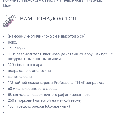
получится вкусно! А сверху - апельсиновая глазурь...
Ммм...
ВАМ ПОНАДОБЯТСЯ
(на форму кирпичик 16х6 см и высотой 5 см)
Кекс:
130 г муки
10 г разрыхлителя двойного действия «Happy Baking» с
натуральным винным камнем
140 г белого сахара
цедра одного апельсина
щепотка соли
1/3 чайной ложки корицы Professional ТМ «Приправка»
60 мл апельсинового фреша
80 мл масла подсолнечного рафинированного
250 г моркови (натертой на мелкой терке)
150 г грецких орехов (обжаренных)