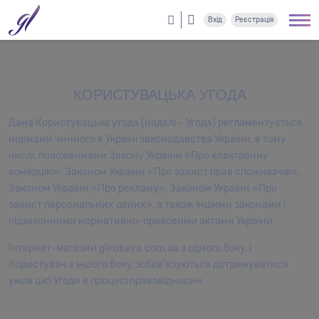
Вхід
Реєстрація
КОРИСТУВАЦЬКА УГОДА
Дана Користувацька угода (надалі – Угода) регламентується
нормами чинного в Україні законодавства України, в тому
числі, положеннями Закону України «Про електронну
комерцію», Законом України «Про захист прав споживачів»,
Законом України «Про рекламу», Законом України «Про
захист персональних даних», а також іншими законами і
підзаконними нормативно-правовими актами України.
Інтернет-магазин glinskaya.com.ua з одного боку, і
Користувач з іншого боку, зобов'язуються дотримуватися
умов цієї Угоди в процесі правовідносин.