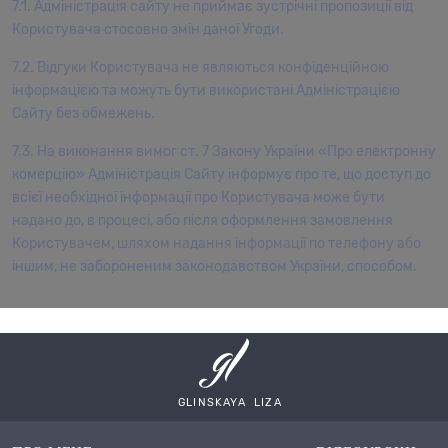
7.1. Адміністрація сайту не приймає зустрічні пропозиції від
Користувача стосовно змін даної Угоди.
7.2. Відгуки Користувача не являються конфіденційною
інформацією та можуть бути використані Адміністрацією
Сайту без обмежень.
7.3. На виконання вимог ст. 7 Закону України «Про електронну
комерцію» Адміністрація Сайту інформує про те, що доступ до
всієї необхідної інформації про Користувача може бути
надано до, в процесі, або після оформлення замовлення
Користувачем, шляхом надання інформації по телефону або
іншим, не забороненим законодавством України, способом.
GLINSKAYA LIZA