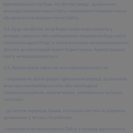
відповідальності за будь-які збитки/шкоду , що виникли
8. Печенье дабл "Груша-тимьян"
внаслідок використання Сайту, неможливості використання
або результатів використання Сайту.
9. Пирожное "Апельсин-капучино"
5.2. Будь-які збитки, котрі Користувач може понести у
випадку умисного або необережного порушення будь-якого
положення даної Угоди, а також внаслідок несанкціонованого
доступу до комунікацій іншого Користувача, Адміністрацією
сайту не відшкодовуються.
5.3. Адміністрація сайту не несе відповідальності за:
- затримки чи збої в процесі здійснення операції, що виникли
внаслідок непереборної сили, або неполадок в
телекомунікаційних, комп’ютерних , електричних чи інших
системах;
- дії систем переказів, банків, платіжних систем та затримки,
що виникли у зв’язку з їх роботою;
- неналежне функціонування Сайту у випадку відсутності у