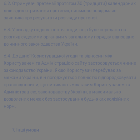
6.2. Отримувач претензії протягом 30 (тридцяти) календарних
днів з дня отримання претензії, письмово повідомляє
заявника про результати розгляду претензії.
6.3. У випадку недосягнення згоди, спір буде передано на
розгляд судовими органами у загальному порядку відповідно
до чинного законодавства України.
6.4. До даної Користувацької угоди та відносин між
Користувачем та Адміністрацією сайту застосовується чинне
законодавство України. Якщо Користувач перебуває за
межами України, він погоджується повністю підпорядковувати
правовідносини, що виникають між таким Користувачем та
Адміністрацією, законодавству України, в максимально
дозволених межах без застосування будь-яких колізійних
норм.
Інші умови