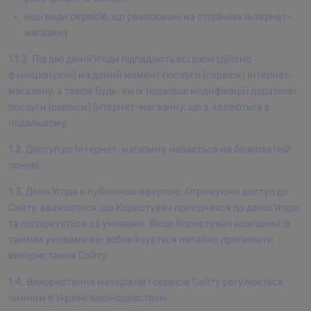
інші види сервісів, що реалізовані на сторінках Інтернет-
магазину.
1.1.2. Під дію даної Угоди підпадають всі діючі (дійсно
функціонуючі) на даний момент послуги (сервіси) Інтернет-
магазину, а також будь-які їх подальші модифікації і додаткові
послуги (сервіси) Інтернет-магазину, що з`являються в
подальшому.
1.2. Доступ до Інтернет-магазину надається на безоплатній
основі.
1.3. Дана Угода є публічною офертою. Отримуючи доступ до
Сайту, вважається, що Користувач приєднався до даної Угоди
та погоджується з її умовами. Якщо Користувач незгідний із
такими умовами він зобов’язується негайно припинити
використання Сайту.
1.4. Використання матеріалів і сервісів Сайту регулюється
чинним в Україні законодавством.