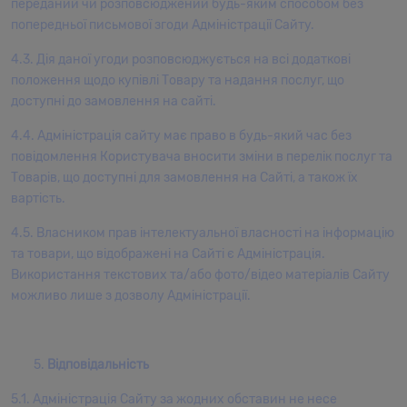
переданий чи розповсюджений будь-яким способом без
printer took a galley of type and scrambled it to make a type
Будем готовить: штройзель, муале лимон, кремю лимон-
попередньої письмової згоди Адміністрації Сайту.
specimen book. It has survived not only five centuries, but also
имбирь, компоте лимон-груша, легкий лимонно-
the leap into electronic typesetting, remaining essentially
4.3. Дія даної угоди розповсюджується на всі додаткові
лаймовый мусс, декор меренга, зеркальная глазурь,
unchanged.
положення щодо купівлі Товару та надання послуг, що
мармелад лимонный на агаре.
доступні до замовлення на сайті.
4. Пирожное и торт "Горький шоколад"
4.4. Адміністрація сайту має право в будь-який час без
Будем готовить: бисквит брауни, малина карамель, мусс
повідомлення Користувача вносити зміни в перелік послуг та
с черным шоколадом, зеркальная глазурь.
Товарів, що доступні для замовлення на Сайті, а також їх
5. Пирожное "Малиновое сердце"
вартість.
Будем готовить: фисташка-крем, дакуаз с малиной,
4.5. Власником прав інтелектуальної власності на інформацію
ягодное компоте, малиновая зеркальная глазурь.
та товари, що відображені на Сайті є Адміністрація.
Використання текстових та/або фото/відео матеріалів Сайту
6. Торт "Ягодный бум"
можливо лише з дозволу Адміністрації.
Будем готовить: японский бисквит, мусс на основе
греческого йогурта, мусс из красных ягод, декор.
7. Макарон "Малина-чай матча"
Відповідальність
Будем готовить: макарон, ганаш с чаем матча, малину
5.1. Адміністрація Сайту за жодних обставин не несе
кули.