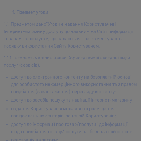
Предмет угоди
1.1. Предметом даної Угоди є надання Користувачеві
Інтернет-магазину доступу до наявним на Сайті інформації,
товарам та послугам, що надаються, і регламентування
порядку використання Сайту Користувачем.
1.1.1. Інтернет-магазин надає Користувачеві наступні види
послуг (сервісів):
доступ до електронного контенту на безоплатній основі
для особистого некомерційного використання та з правом
придбання (завантаження), перегляду контенту;
доступ до засобів пошуку та навігації Інтернет-магазину;
надання Користувачеві можливості розміщення
повідомлень, коментарів, рецензій Користувачів;
доступ до інформації про товар/послуги і до інформації
щодо придбання товару/послуги на безоплатній основі;
реєстрація на заходи;