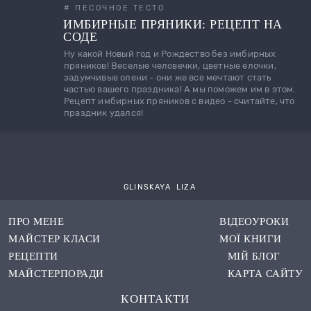
# ПЕСОЧНОЕ ТЕСТО
ИМБИРНЫЕ ПРЯНИКИ: РЕЦЕПТ НА
СОДЕ
Ну какой Новый год и Рождество без имбирных
пряников! Веселые человечки, цветные елочки,
задумчивые олени - они же все мечтают стать
частью вашего праздника! А мы поможем им в этом.
Рецепт имбирных пряников с видео - считайте, что
праздник удался!
Происхождение круассана
GLINSKAYA LIZA
Lorem Ipsum is simply dummy text of the printing and
typesetting industry. Lorem Ipsum has been the industry's
standard dummy text ever since the 1500s, when an unknown
ПРО МЕНЕ
ВІДЕОУРОКИ
printer took a galley of type and scrambled it to make a type
МАЙСТЕР КЛАСИ
МОЇ КНИГИ
specimen book. It has survived not only five centuries, but also
РЕЦЕПТИ
МІЙ БЛОГ
1. Торт "Кружево"
1. Расписание
the leap into electronic typesetting, remaining essentially
МАЙСТЕРПОРАДИ
КАРТА САЙТУ
unchanged. It was popularised in the 1960s with the release of
Будем готовить: шокобисквит, вишню конфи, взбитый
Немного какао и историй из жизни
Letraset sheets containing Lorem Ipsum passages, and more
КОНТАКТИ
ганаш на молочном шоколаде, мусс на белом шоколаде,
recently with desktop publishing software like Aldus PageMaker