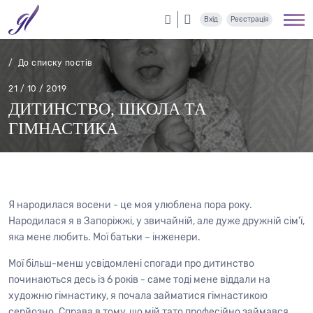
Вхід
Реєстрація
/ До списку постів
21 / 10 / 2019
ДИТИНСТВО, ШКОЛА ТА
ГІМНАСТИКА
Я народилася восени - це моя улюблена пора року.
Народилася я в Запоріжжі, у звичайній, але дуже дружній сім'ї,
яка мене любить. Мої батьки – інженери.
Мої більш-менш усвідомлені спогади про дитинство
починаються десь із 6 років - саме тоді мене віддали на
художню гімнастику, я почала займатися гімнастикою
серйозно. Справа в тому, що мій тато професійно займався