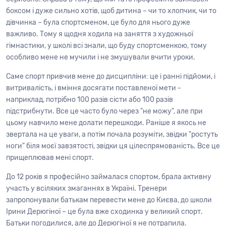
боксом і дуже сильно хотів, щоб дитина – чи то хлопчик, чи то
дівчинка – була спортсменом, це було для нього дуже
важливо. Тому я щодня ходила на заняття з художньої
гімнастики, у школі всі знали, що буду спортсменкою, тому
особливо мене не мучили і не змушували вчити уроки.
Саме спорт привчив мене до дисципліни: це і ранні підйоми, і
витривалість, і вміння досягати поставленої мети -
наприклад, потрібно 100 разів сісти або 100 разів
підстрибнути. Все це часто було через "не можу", але при
цьому навчило мене долати перешкоди. Раніше я якось не
звертала на це уваги, а потім почала розуміти, звідки "ростуть
ноги" біля моєї завзятості, звідки ця цілеспрямованість. Все це
прищеплював мені спорт.
До 12 років я професійно займалася спортом, брала активну
участь у всіляких змаганнях в Україні. Тренери
запропонували батькам перевести мене до Києва, до школи
Ірини Дерюгіної – це була вже сходинка у великий спорт.
Батьки погодилися, але до Дерюгіної я не потрапила.