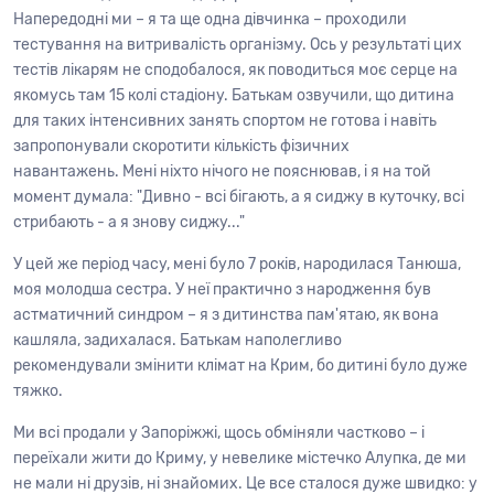
Напередодні ми – я та ще одна дівчинка – проходили
тестування на витривалість організму. Ось у результаті цих
тестів лікарям не сподобалося, як поводиться моє серце на
якомусь там 15 колі стадіону. Батькам озвучили, що дитина
для таких інтенсивних занять спортом не готова і навіть
запропонували скоротити кількість фізичних
навантажень. Мені ніхто нічого не пояснював, і я на той
момент думала: "Дивно - всі бігають, а я сиджу в куточку, всі
стрибають - а я знову сиджу..."
У цей же період часу, мені було 7 років, народилася Танюша,
моя молодша сестра. У неї практично з народження був
астматичний синдром – я з дитинства пам'ятаю, як вона
кашляла, задихалася. Батькам наполегливо
рекомендували змінити клімат на Крим, бо дитині було дуже
тяжко.
Ми всі продали у Запоріжжі, щось обміняли частково – і
переїхали жити до Криму, у невелике містечко Алупка, де ми
не мали ні друзів, ні знайомих. Це все сталося дуже швидко: у